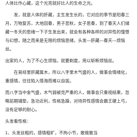
人体比作心藏，这个光亮就好比人的生命之光。
发，就是人体的肝藏，主生发生长的，它对应的季节是阳春三
月，万物复苏，大地回春，男子悲秋，女子思春，到了春天人们储
藏一冬天的思绪一下子生发出来，就会有各种各样的对异性的憧憬
与幻想，随之而来是无限的烦恼思绪，头发—肝藏—春天—烦恼
丝。
出家的人，为了不心生烦恼，就要剃度，用以斩断烦恼丝。
在易经里肝藏属木，所以八字里木气盛的人，做事会情绪化，
重感情，往往陷入情海而难以自拔。
而八字当中金气盛，木气弱被克严重的人，做事会只重视结果，忽
略前期铺垫，急功近利，性格急躁，对待异性感情会霸王硬上弓，
没有足够的耐心。
头发看性格：
1、头发丝粗的，感情粗旷，不拘小节，敢做敢当