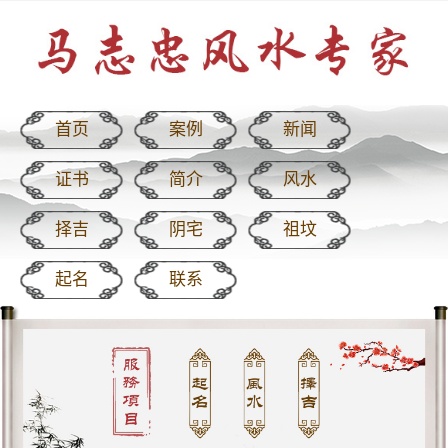
首页
案例
新闻
证书
简介
风水
择吉
阴宅
祖坟
起名
联系