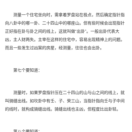
测量一个住宅坐向时，需拿着罗盘站在极点，然后确定指针指
向八卦中的哪一卦、二十四山中的哪座山。但有些时候会出现指针
正好指在卦与卦之间的线上，这就叫做“出卦”。一般出卦代表大
凶，主人财两失。主宰在这样的住宅中，容易出现精神上的问题。
而且一些发生过凶案的房屋，经测量，往往也会出卦。
第七个要知道：
测量时，如果罗盘指针压在二十四山的山与山之间的线上，就
叫骑缝出线。如坎卦中有壬、子、癸三山，当指针指向壬与子中间
的线时，就构成骑缝出线。骑缝出线也主凶，但程度比出卦轻。
第八个要知道：