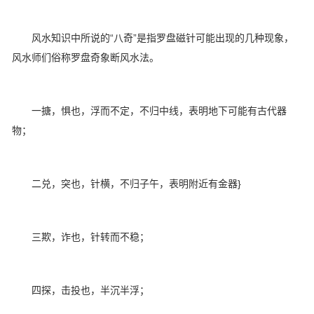
风水知识中所说的“八奇”是指罗盘磁针可能出现的几种现象，
风水师们俗称罗盘奇象断风水法。
一搪，惧也，浮而不定，不归中线，表明地下可能有古代器
物；
二兑，突也，针横，不归子午，表明附近有金器}
三欺，诈也，针转而不稳；
四探，击投也，半沉半浮；