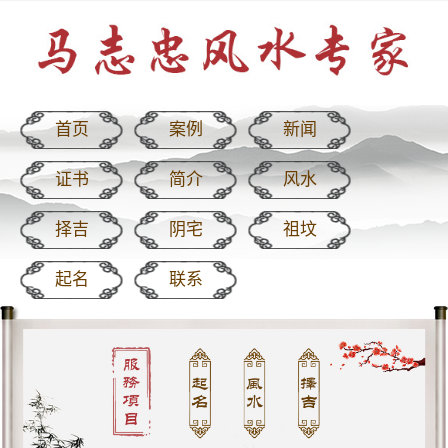
首页
案例
新闻
证书
简介
风水
择吉
阴宅
祖坟
起名
联系