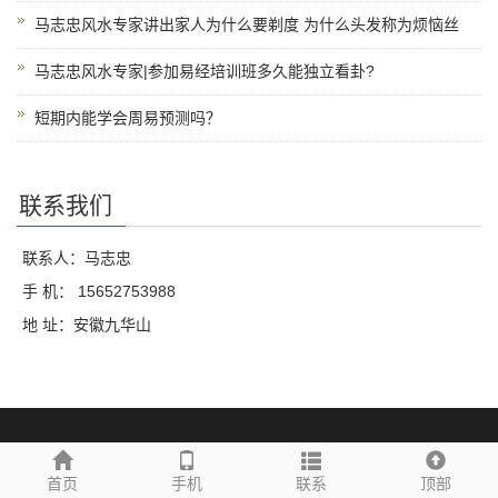
马志忠风水专家讲出家人为什么要剃度 为什么头发称为烦恼丝
马志忠风水专家|参加易经培训班多久能独立看卦?
短期内能学会周易预测吗？
联系我们
联系人：马志忠
手 机： 15652753988
地 址：安徽九华山
Copyright © 2025 马志忠风水专家
首页
手机
联系
顶部
联系人：马志忠 电话：
15652753988 【访问量：21387次】