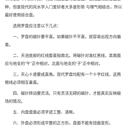
种，但是现代的风水学入门爱好者大多是形势 与理气相结合，所以
最好使用综合盘。
选用罗盘应注意以下几点：
一、罗盘的磁针要平直。如果磁针不平直，就容易出现方向偏
差。
二、天池底部的红线娶直指南北。将磁针对准红黑线，其南面
应与地支的“午”正中相对，北面与地支的“子”正中相对。
三，天心十道要成直角。现代罗盘均配有一个十字红线，这两
根线必须相互垂直。
四、磁针转动要灵活。只有灵活无碍的磁针，才能真实反映磁
场的情况。
五．内盘盘面必须字迹工整、清晰。
六．外盘必须形成平整的正方形。盘面不能有扭曲变形。