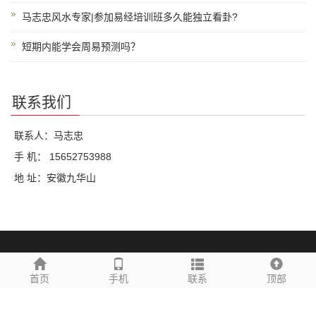
马志忠风水专家|参加易经培训班多久能独立看卦?
短期内能学会周易预测吗？
联系我们
联系人：马志忠
手 机： 15652753988
地 址：安徽九华山
Copyright © 2025 马志忠风水专家
首页
手机
联系
顶部
联系人：马志忠 电话：
15652753988 【访问量：21489次】