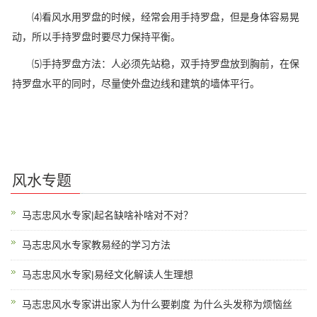
⑷看风水用罗盘的时候，经常会用手持罗盘，但是身体容易晃
动，所以手持罗盘时要尽力保持平衡。
⑸手持罗盘方法：人必须先站稳，双手持罗盘放到胸前，在保
持罗盘水平的同时，尽量使外盘边线和建筑的墙体平行。
风水专题
马志忠风水专家|起名缺啥补啥对不对？
马志忠风水专家教易经的学习方法
马志忠风水专家|易经文化解读人生理想
马志忠风水专家讲出家人为什么要剃度 为什么头发称为烦恼丝