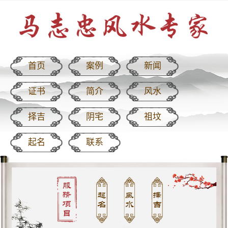
首页
案例
新闻
证书
简介
风水
择吉
阴宅
祖坟
起名
联系