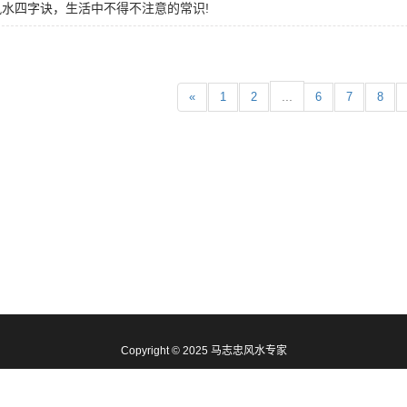
水四字诀，生活中不得不注意的常识!
...
«
1
2
6
7
8
Copyright © 2025 马志忠风水专家
联系人：马志忠 电话：
15652753988 【访问量：21347次】